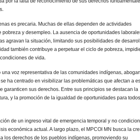
a por la falta de reconocimiento de sus derechos fundamentale
s.
enas es precaria. Muchas de ellas dependen de actividades
de pobreza y desempleo. La ausencia de oportunidades laborale
as agravan la situación, limitando sus posibilidades de desarrol
lidad también contribuye a perpetuar el ciclo de pobreza, impid
condiciones de vida.
 una voz representativa de las comunidades indígenas, aboga
 se ha centrado en visibilizar las problemáticas que afectan a e
ue garanticen sus derechos. Entre sus principios se destacan la
ultura, y la promoción de la igualdad de oportunidades para todos
ación de un ingreso vital de emergencia temporal y no condicio
crisis económica actual. A largo plazo, el MPCOI MN busca la cr
eja los derechos de los pueblos indígenas, promoviendo su