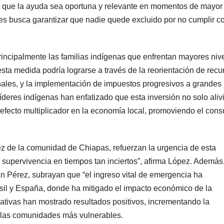
r que la ayuda sea oportuna y relevante en momentos de mayor
es busca garantizar que nadie quede excluido por no cumplir c
principalmente las familias indígenas que enfrentan mayores niv
esta medida podría lograrse a través de la reorientación de recu
nales, y la implementación de impuestos progresivos a grandes
íderes indígenas han enfatizado que esta inversión no solo alivi
 efecto multiplicador en la economía local, promoviendo el con
z de la comunidad de Chiapas, refuerzan la urgencia de esta
supervivencia en tiempos tan inciertos”, afirma López. Además
n Pérez, subrayan que “el ingreso vital de emergencia ha
asil y España, donde ha mitigado el impacto económico de la
iativas han mostrado resultados positivos, incrementando la
e las comunidades más vulnerables.