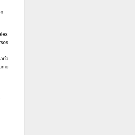
on
eles
rsos
aría
sumo
,