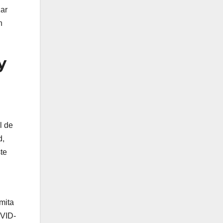
zar
n
y
l de
d,
te
mita
OVID-