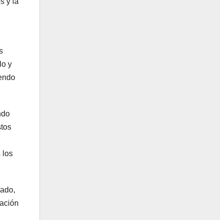
s y la
s
lo y
iendo
ndo
stos
 los
nado,
eación