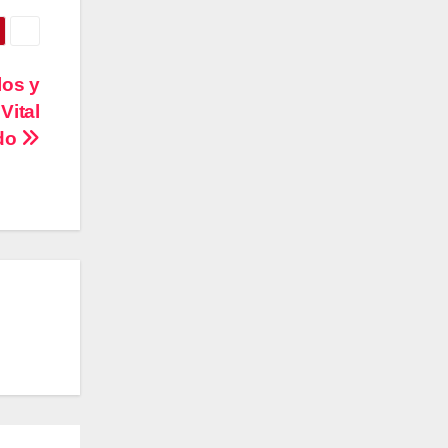
los y
Vital
ado